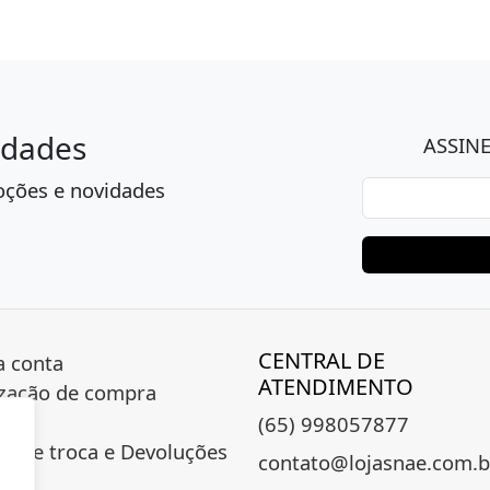
idades
ASSIN
oções e novidades
CENTRAL DE
 conta
ATENDIMENTO
ização de compra
(65) 998057877
ica de troca e Devoluções
contato@lojasnae.com.b